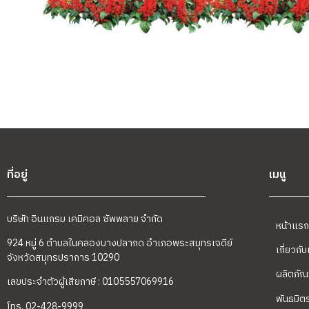
ที่อยู่
เมนู
บริษัท อินแกรม เคมิคอล ซัพพลาย จำกัด
หน้าแรก
924 หมู่ 6 ตำบลในคลองบางปลากด อำเภอพระสมุทรเจดีย์
เกี่ยวกั
จังหวัดสมุทรปราการ 10290
ผลิตภัณ
เลขประจำตัวผู้เสียภาษี : 0105557069916
พันธมิต
โทร. 02-428-9999