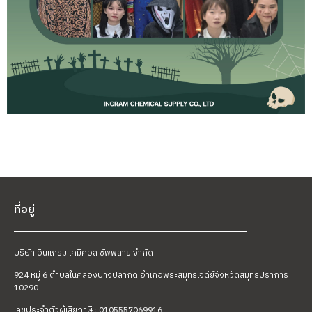
ที่อยู่
บริษัท อินแกรม เคมิคอล ซัพพลาย จำกัด
924 หมู่ 6 ตำบลในคลองบางปลากด อำเภอพระสมุทรเจดีย์
จังหวัดสมุทรปราการ
10290
เลขประจำตัวผู้เสียภาษี : 0105557069916