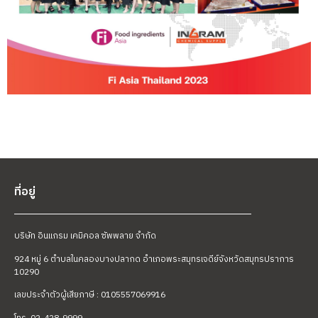
ที่อยู่
บริษัท อินแกรม เคมิคอล ซัพพลาย จำกัด
924 หมู่ 6 ตำบลในคลองบางปลากด อำเภอพระสมุทรเจดีย์
จังหวัดสมุทรปราการ
10290
เลขประจำตัวผู้เสียภาษี : 0105557069916