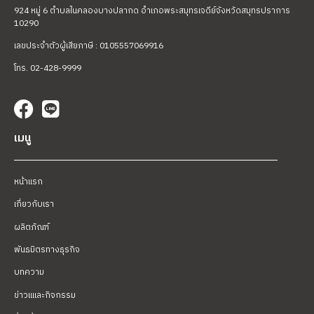
924 หมู่ 6 ตำบลในคลองบางปลากด อำเภอพระสมุทรเจดีย์
จังหวัดสมุทรปราการ
10290
เลขประจำตัวผู้เสียภาษี : 0105557069916
โทร. 02-428-9999
เมนู
หน้าแรก
เกี่ยวกับเรา
ผลิตภัณฑ์
พันธมิตรทางธุรกิจ
บทความ
ข่าวแและกิจกรรม