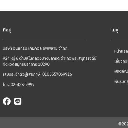
ที่อยู่
เมนู
บริษัท อินแกรม เคมิคอล ซัพพลาย จำกัด
หน้าแรก
924 หมู่ 6 ตำบลในคลองบางปลากด อำเภอพระสมุทรเจดีย์
เกี่ยวกั
จังหวัดสมุทรปราการ 10290
ผลิตภัณ
เลขประจำตัวผู้เสียภาษี : 0105557069916
พันธมิต
โทร. 02-428-9999
©202