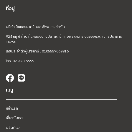
ที่อยู่
บริษัท อินแกรม เคมิคอล ซัพพลาย จำกัด
924 หมู่ 6 ตำบลในคลองบางปลากด อำเภอพระสมุทรเจดีย์
จังหวัดสมุทรปราการ
10290
เลขประจำตัวผู้เสียภาษี : 0105557069916
โทร. 02-428-9999
เมนู
หน้าแรก
เกี่ยวกับเรา
ผลิตภัณฑ์