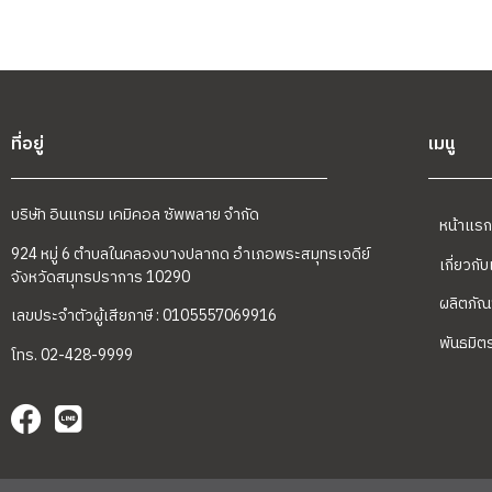
ที่อยู่
เมนู
บริษัท อินแกรม เคมิคอล ซัพพลาย จำกัด
หน้าแรก
924 หมู่ 6 ตำบลในคลองบางปลากด อำเภอพระสมุทรเจดีย์
เกี่ยวกั
จังหวัดสมุทรปราการ 10290
ผลิตภัณ
เลขประจำตัวผู้เสียภาษี : 0105557069916
พันธมิต
โทร. 02-428-9999